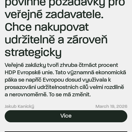
povinné požadavky pro
veřejné zadavatele.
Chce nakupovat
udržitelně a zároveň
strategicky
Veřejné zakázky tvoří zhruba čtrnáct procent
HDP Evropské unie. Tato významná ekonomická
páka se napříč Evropou dosud využívala k
prosazování udržitelnostních cílů velmi rozdílně
a nerovnoměrně. To se má změnit.
Jakub Kanický
March 19, 2026
Více