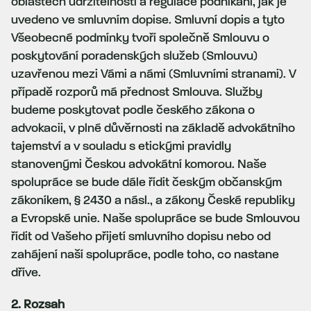
oblastech udržitelnosti a regulace podnikání, jak je
uvedeno ve smluvním dopise. Smluvní dopis a tyto
Všeobecné podmínky tvoří společně Smlouvu o
poskytování poradenských služeb (Smlouvu)
uzavřenou mezi Vámi a námi (Smluvními stranami). V
případě rozporů má přednost Smlouva. Služby
budeme poskytovat podle českého zákona o
advokacii, v plné důvěrnosti na základě advokátního
tajemství a v souladu s etickými pravidly
stanovenými Českou advokátní komorou. Naše
spolupráce se bude dále řídit českým občanským
zákoníkem, § 2430 a násl., a zákony České republiky
a Evropské unie. Naše spolupráce se bude Smlouvou
řídit od Vašeho přijetí smluvního dopisu nebo od
zahájení naší spolupráce, podle toho, co nastane
dříve.
2. Rozsah