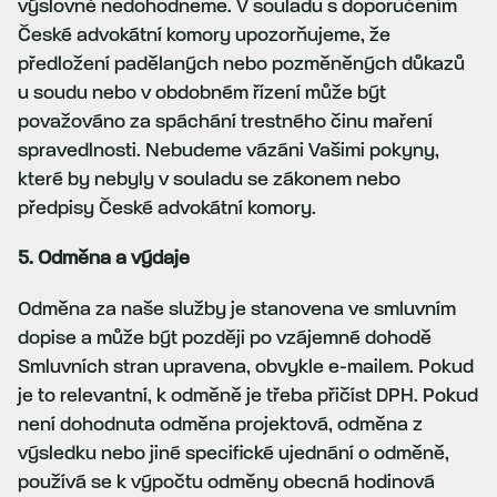
výslovně nedohodneme. V souladu s doporučením
České advokátní komory upozorňujeme, že
předložení padělaných nebo pozměněných důkazů
u soudu nebo v obdobném řízení může být
považováno za spáchání trestného činu maření
spravedlnosti. Nebudeme vázáni Vašimi pokyny,
které by nebyly v souladu se zákonem nebo
předpisy České advokátní komory.
5. Odměna a výdaje
Odměna za naše služby je stanovena ve smluvním
dopise a může být později po vzájemné dohodě
Smluvních stran upravena, obvykle e-mailem. Pokud
je to relevantní, k odměně je třeba přičíst DPH. Pokud
není dohodnuta odměna projektová, odměna z
výsledku nebo jiné specifické ujednání o odměně,
používá se k výpočtu odměny obecná hodinová