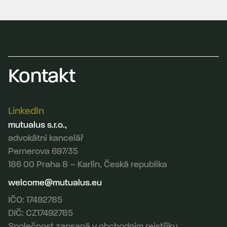
Kontakt
LinkedIn
mutualus s.r.o.,
advokátní kancelář
Pernerova 697/35
186 00 Praha 8 – Karlín, Česká republika
welcome@mutualus.eu
IČO: 17492785
DIČ: CZ17492785
Společnost zapsaná v obchodním rejstříku