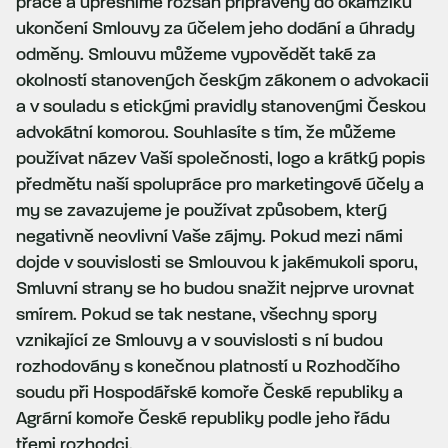
práce a upřesníme rozsah připravený do okamžiku
ukončení Smlouvy za účelem jeho dodání a úhrady
odměny. Smlouvu můžeme vypovědět také za
okolností stanovených českým zákonem o advokacii
a v souladu s etickými pravidly stanovenými Českou
advokátní komorou. Souhlasíte s tím, že můžeme
používat název Vaší společnosti, logo a krátký popis
předmětu naší spolupráce pro marketingové účely a
my se zavazujeme je používat způsobem, který
negativně neovlivní Vaše zájmy. Pokud mezi námi
dojde v souvislosti se Smlouvou k jakémukoli sporu,
Smluvní strany se ho budou snažit nejprve urovnat
smírem. Pokud se tak nestane, všechny spory
vznikající ze Smlouvy a v souvislosti s ní budou
rozhodovány s konečnou platností u Rozhodčího
soudu při Hospodářské komoře České republiky a
Agrární komoře České republiky podle jeho řádu
třemi rozhodci.