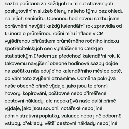
sazba počítaná za každých 15 minut strávených
poskytováním služeb členy našeho týmu bez ohledu
na jejich senioritu. Obecnou hodinovou sazbu jsme
oprávněni navýšit každý kalendářní rok zpravidla od
1. února o průměrnou roční míru inflace v ČR
vyjádřenou přírůstkem průměrného ročního indexu
spotřebitelských cen vyhlášeného Českým
statistickým úřadem za předchozí kalendářní rok. K
takovému navýšení obecné hodinové sazby dojde
na začátku následujícího kalendářního měsíce poté,
co Vám toto zvýšení oznámíme. Odměna pokrývá
naše obecné přímé výdaje, jako jsou telefonní
hovory, kopírování, poštovné nebo přiměřené
cestovní náklady, ale nepokrývá naše další přímé
výdaje, jako jsou soudní, notářské nebo jiné
administrativní poplatky, valuace nebo jiné odborné
vstupy, překlady, větší cestovní náklady nebo jiné