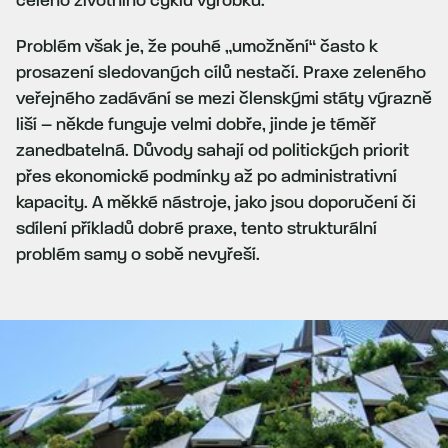
celého životního cyklu výrobku.
Problém však je, že pouhé „umožnění“ často k
prosazení sledovaných cílů nestačí. Praxe zeleného
veřejného zadávání se mezi členskými státy výrazně
liší – někde funguje velmi dobře, jinde je téměř
zanedbatelná. Důvody sahají od politických priorit
přes ekonomické podmínky až po administrativní
kapacity. A měkké nástroje, jako jsou doporučení či
sdílení příkladů dobré praxe, tento strukturální
problém samy o sobě nevyřeší.