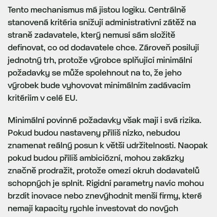
Tento mechanismus má jistou logiku. Centrálně
stanovená kritéria snižují administrativní zátěž na
straně zadavatele, který nemusí sám složitě
definovat, co od dodavatele chce. Zároveň posilují
jednotný trh, protože výrobce splňující minimální
požadavky se může spolehnout na to, že jeho
výrobek bude vyhovovat minimálním zadávacím
kritériím v celé EU.
Minimální povinné požadavky však mají i svá rizika.
Pokud budou nastaveny příliš nízko, nebudou
znamenat reálný posun k větší udržitelnosti. Naopak
pokud budou příliš ambiciózní, mohou zakázky
značně prodražit, protože omezí okruh dodavatelů
schopných je splnit. Rigidní parametry navíc mohou
brzdit inovace nebo znevýhodnit menší firmy, které
nemají kapacity rychle investovat do nových