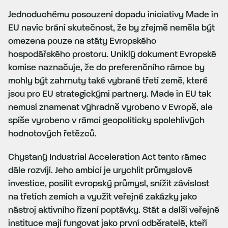
Jednoduchému posouzení dopadu iniciativy Made in
EU navíc brání skutečnost, že by zřejmě neměla být
omezena pouze na státy Evropského
hospodářského prostoru. Uniklý dokument Evropské
komise naznačuje, že do preferenčního rámce by
mohly být zahrnuty také vybrané třetí země, které
jsou pro EU strategickými partnery. Made in EU tak
nemusí znamenat výhradně vyrobeno v Evropě, ale
spíše vyrobeno v rámci geopoliticky spolehlivých
hodnotových řetězců.
Chystaný Industrial Acceleration Act tento rámec
dále rozvíjí. Jeho ambicí je urychlit průmyslové
investice, posílit evropský průmysl, snížit závislost
na třetích zemích a využít veřejné zakázky jako
nástroj aktivního řízení poptávky. Stát a další veřejné
instituce mají fungovat jako první odběratelé, kteří