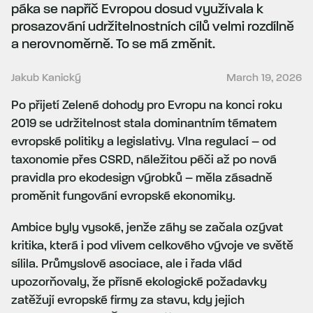
páka se napříč Evropou dosud využívala k
prosazování udržitelnostních cílů velmi rozdílně
a nerovnoměrně. To se má změnit.
Jakub Kanický
March 19, 2026
Po přijetí Zelené dohody pro Evropu na konci roku
2019 se udržitelnost stala dominantním tématem
evropské politiky a legislativy. Vlna regulací – od
taxonomie přes CSRD, náležitou péči až po nová
pravidla pro ekodesign výrobků – měla zásadně
proměnit fungování evropské ekonomiky.
Ambice byly vysoké, jenže záhy se začala ozývat
kritika, která i pod vlivem celkového vývoje ve světě
sílila. Průmyslové asociace, ale i řada vlád
upozorňovaly, že přísné ekologické požadavky
zatěžují evropské firmy za stavu, kdy jejich